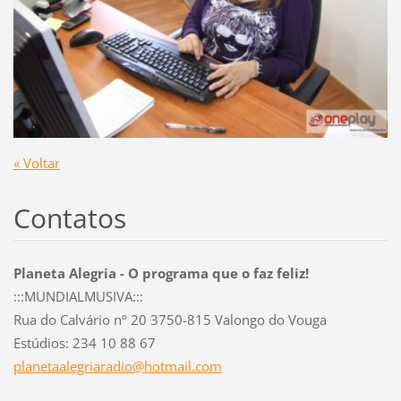
« Voltar
Contatos
Planeta Alegria - O programa que o faz feliz!
:::MUNDIALMUSIVA:::
Rua do Calvário nº 20 3750-815 Valongo do Vouga
Estúdios: 234 10 88 67
planetaa
legriara
dio@hotm
ail.com