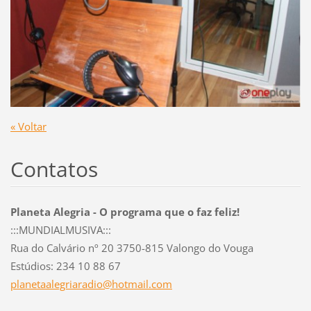
« Voltar
Contatos
Planeta Alegria - O programa que o faz feliz!
:::MUNDIALMUSIVA:::
Rua do Calvário nº 20 3750-815 Valongo do Vouga
Estúdios: 234 10 88 67
planetaa
legriara
dio@hotm
ail.com