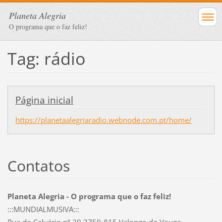
Planeta Alegria
O programa que o faz feliz!
Tag: rádio
Página inicial
https://planetaalegriaradio.webnode.com.pt/home/
Contatos
Planeta Alegria - O programa que o faz feliz!
:::MUNDIALMUSIVA:::
Rua do Calvário nº 20 3750-815 Valongo do Vouga