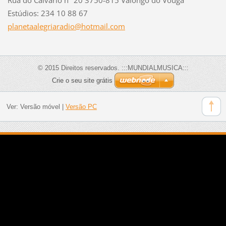
Estúdios: 234 10 88 67
planetaa
legriara
dio@hotm
ail.com
© 2015 Direitos reservados. :::MUNDIALMUSICA:::
Crie o seu site grátis
Ver:
Versão móvel
|
Versão PC