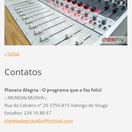
« Voltar
Contatos
Planeta Alegria - O programa que o faz feliz!
:::MUNDIALMUSIVA:::
Rua do Calvário nº 20 3750-815 Valongo do Vouga
Estúdios: 234 10 88 67
planetaa
legriara
dio@hotm
ail.com