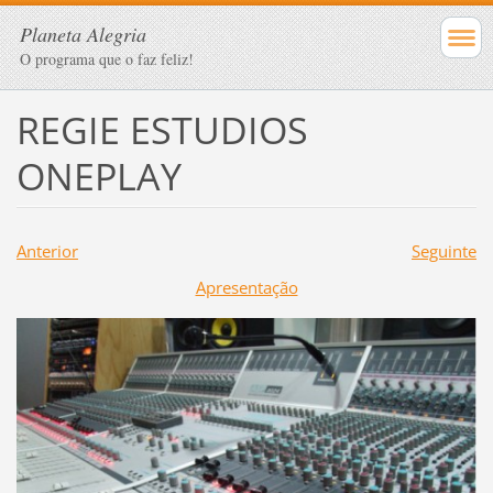
Planeta Alegria
O programa que o faz feliz!
REGIE ESTUDIOS
ONEPLAY
Anterior
Seguinte
Apresentação