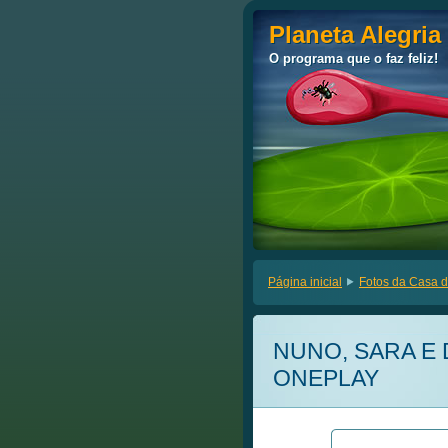
Planeta Alegria
Planeta Alegria
O programa que o faz feliz!
O programa que o faz feliz!
Página inicial
Fotos da Casa d
NUNO, SARA E 
ONEPLAY