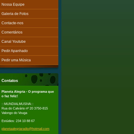
Nossa Equipe
Galeria de Fotos
Contacte-nos
Comentários
Canal Youtube
Pedir Apanhado
Pedir uma Música
Contatos
Planeta Alegria - O programa que
o faz feliz!
:::MUNDIALMUSIVA:::
Rua do Calvário nº 20 3750-815
Valongo do Vouga
Estúdios: 234 10 88 67
planetaa
legriara
dio@hotm
ail.com