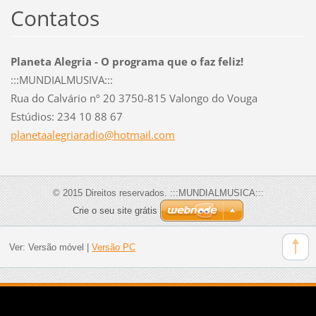
Contatos
Planeta Alegria - O programa que o faz feliz!
:::MUNDIALMUSIVA:::
Rua do Calvário nº 20 3750-815 Valongo do Vouga
Estúdios: 234 10 88 67
planetaa
legriara
dio@hotm
ail.com
© 2015 Direitos reservados. :::MUNDIALMUSICA:::
Crie o seu site grátis
Ver:
Versão móvel
|
Versão PC