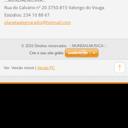
Rua do Calvário nº 20 3750-815 Valongo do Vouga
Estúdios: 234 10 88 67
planetaa
legriara
dio@hotm
ail.com
© 2015 Direitos reservados. :::MUNDIALMUSICA:::
Crie o seu site grátis
Ver:
Versão móvel
|
Versão PC